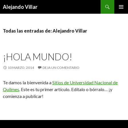
Buscar
Alejando Villar
SALTAR
MENÚ
AL
PRINCI
CONTENIDO
Todas las entradas de: Alejandro Villar
¡HOLA MUNDO!
10 MARZO, 2014
DEJA UN COMENTARIO
Te damos la bienvenida a
Sitios de Universidad Nacional de
Quilmes
. Este es tu primer artículo. Edítalo o bórralo… ¡y
comienza a publicar!